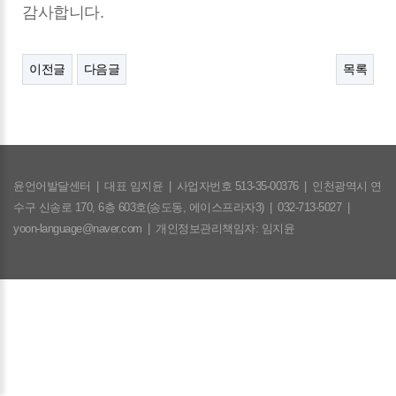
감사합니다.
이전글
다음글
목록
윤언어발달센터
|
대표 임지윤
|
사업자번호 513-35-00376
|
인천광역시 연
수구 신송로 170, 6층 603호(송도동, 에이스프라자3)
|
032-713-5027
|
yoon-language@naver.com
|
개인정보관리책임자: 임지윤