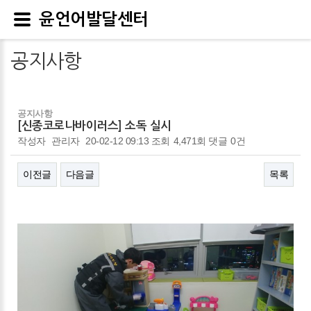
윤언어발달센터
공지사항
공지사항
[신종코로나바이러스] 소독 실시
작성자
관리자
20-02-12 09:13
조회
4,471회
댓글
0건
이전글
다음글
목록
본문