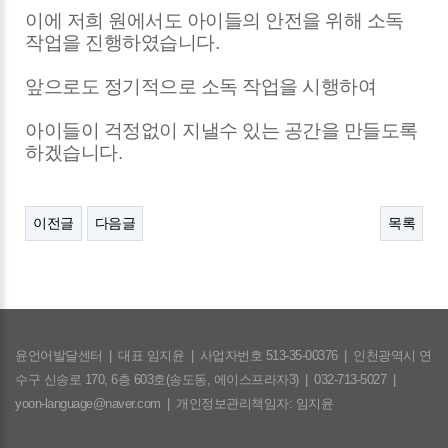
이에 저희 원에서도 
아이들의 안전을 위해 
소독 
작업을 진행하였습니다.
앞으로도 
정기적으로
 소독 작업을 시행하여
아이들이
 걱정없이 
지낼수 있는 공간을 
만들도록 
하겠습니다. 
이전글
다음글
목록
윤언어발달센터
|
대표 임지윤
|
사업자번호 513-35-00376
|
인천광역시 연
수구 신송로 170, 6층 603호(송도동, 에이스프라자3)
|
032-713-5027
|
yoon-language@naver.com
|
개인정보관리책임자: 임지윤