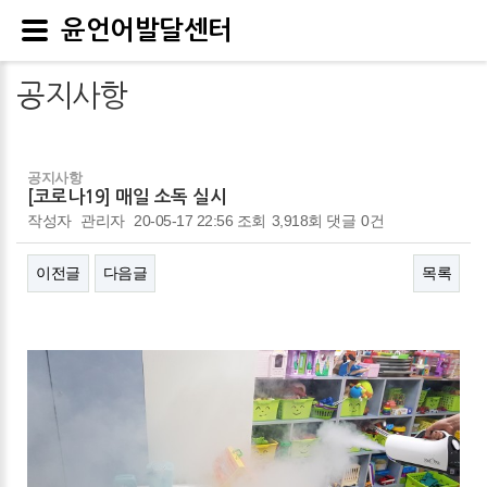
윤언어발달센터
공지사항
공지사항
[코로나19] 매일 소독 실시
작성자
관리자
20-05-17 22:56
조회
3,918회
댓글
0건
이전글
다음글
목록
본문