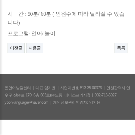
시 간 : 50분/ 60분 ( 인원수에 따라 달라질 수 있습
니다)
프로그램: 언어/ 놀이
이전글
다음글
목록
윤언어발달센터
|
대표 임지윤
|
사업자번호 513-35-00376
|
인천광역시 연
수구 신송로 170, 6층 603호(송도동, 에이스프라자3)
|
032-713-5027
|
yoon-language@naver.com
|
개인정보관리책임자: 임지윤