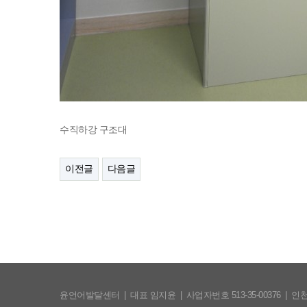
수직하강 구조대
이전글
다음글
윤언어발달센터
|
대표 임지윤
|
사업자번호 513-35-00376
|
인천