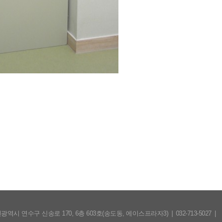
광역시 연수구 신송로 170, 6층 603호(송도동, 에이스프라자3)
|
032-713-5027
|