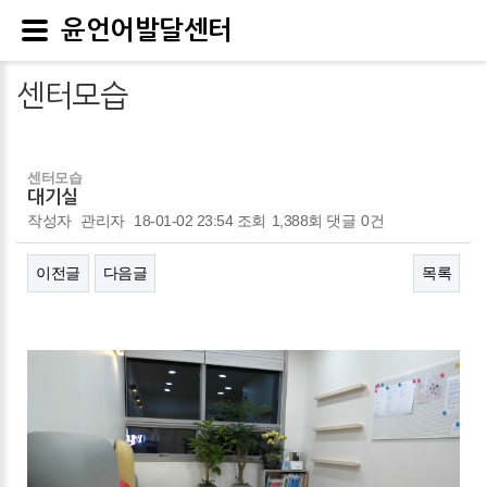
윤언어발달센터
센터모습
센터모습
대기실
작성자
관리자
18-01-02 23:54
조회
1,388회
댓글
0건
이전글
다음글
목록
본문