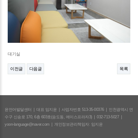
대기실
이전글
다음글
목록
윤언어발달센터
|
대표 임지윤
|
사업자번호 513-35-00376
|
인천광역시 연
수구 신송로 170, 6층 603호(송도동, 에이스프라자3)
|
032-713-5027
|
yoon-language@naver.com
|
개인정보관리책임자: 임지윤